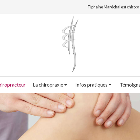
Tiphaine Maréchal est chiropr
hiropracteur
La chiropraxie
Infos pratiques
Témoign