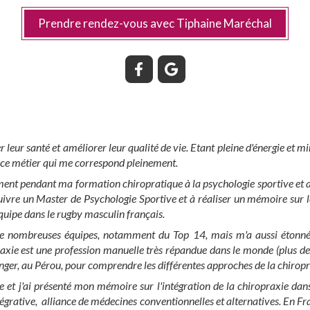
Prendre rendez-vous avec Tiphaine Maréchal
r leur santé et améliorer leur qualité de vie. Etant pleine d'énergie et m
r ce métier qui me correspond pleinement.
ement pendant ma formation chiropratique à la psychologie sportive et au
uivre un Master de Psychologie Sportive et à réaliser un mémoire sur les
équipe dans le rugby masculin français.
de nombreuses équipes, notamment du Top 14, mais m'a aussi étonn
raxie est une profession manuelle très répandue dans le monde (plus d
ranger, au Pérou, pour comprendre les différentes approches de la chiropra
e et j'ai présenté mon mémoire sur l'intégration de la chiropraxie dans
égrative, alliance de médecines conventionnelles et alternatives. En Fr