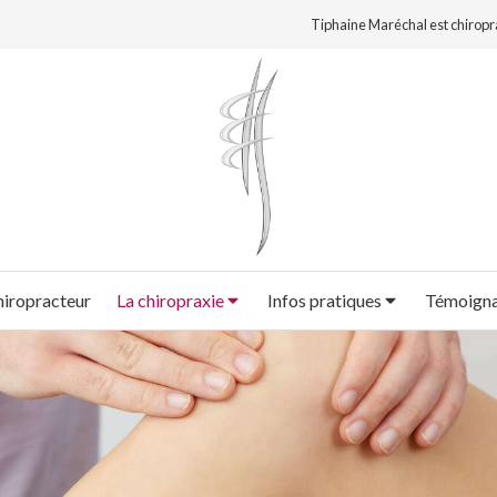
Tiphaine Maréchal est chiropr
hiropracteur
La chiropraxie
Infos pratiques
Témoign