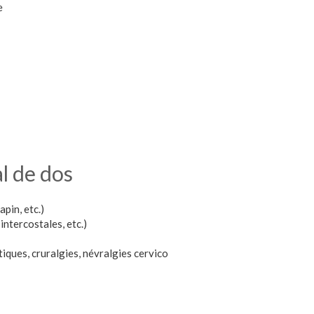
e
l de dos
apin, etc.)
intercostales, etc.)
atiques, cruralgies, névralgies cervico