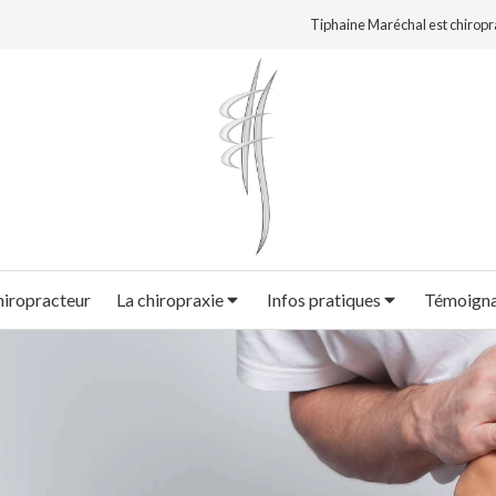
Tiphaine Maréchal est chiropr
hiropracteur
La chiropraxie
Infos pratiques
Témoign